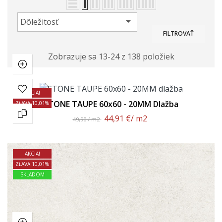

Dôležitosť
FILTROVAŤ
Zobrazuje sa 13-24 z 138 položiek
AKCIA!
STONE TAUPE 60x60 - 20MM Dlažba
ZĽAVA 10,01%
44,91 €
/ m2
49,90 / m2
AKCIA!
ZĽAVA 10,01%
SKLADOM