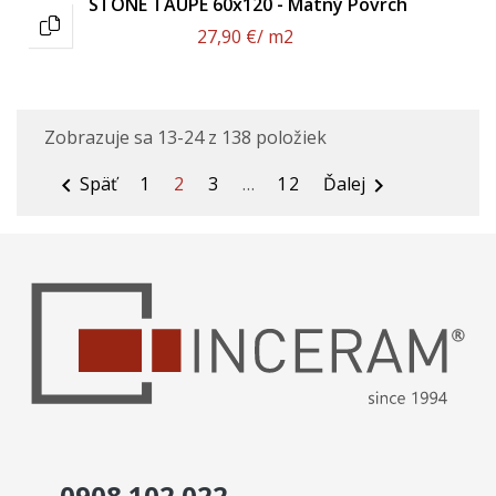
STONE TAUPE 60x120 - Matný Povrch
27,90 €
/ m2
Zobrazuje sa 13-24 z 138 položiek
Späť
1
2
3
…
12
Ďalej


0908 102 022