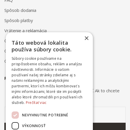
FAQ
Spôsob dodania
Spôsob platby
Vrátenie a reklamácia
×
Odstúpenie od zmluvy online
Táto webová lokalita
používa súbory cookie.
Obchodné podmienky
Súbory cookie používame na
Ochrana osobných údajov
prispôsobenie obsahu, reklám a analýzu
návštevnosti. Informácie o vašom
používaní našej stránky zdieľame aj s
PRIHLÁSTE SA NA ODBER NOVINIEK
našimi reklamnými a analytickými
partnermi, ktorí ich môžu kombinovať s
Odber noviniek môžete kedykoľvek zrušiť. Ak to chcete
inými informáciami, ktoré ste im poskytli
urobiť, kontaktujte nás.
alebo ktoré zhromaždili pri používaní ich
služieb.
Prečítať viac
NEVYHNUTNE POTREBNÉ
VÝKONNOSŤ
ODOBERAŤ