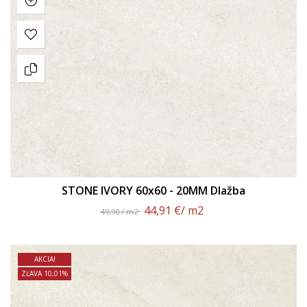
STONE IVORY 60x60 - 20MM Dlažba
44,91 €
/ m2
49,90 / m2
AKCIA!
ZĽAVA 10,01%