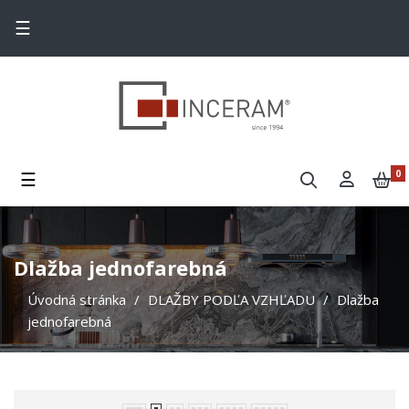
Toggle navigation
☰
Toggle navigation
☰
0
Dlažba jednofarebná
Úvodná stránka
DLAŽBY PODĽA VZHĽADU
Dlažba
jednofarebná