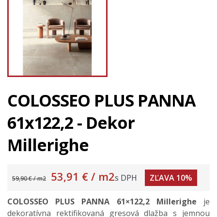
COLOSSEO PLUS PANNA
61x122,2 - Dekor
Millerighe
53,91 €
/ m2
s DPH
ZĽAVA 10%
59,90 € / m2
COLOSSEO PLUS PANNA 61×122,2
Millerighe
je
dekoratívna rektifikovaná gresová dlažba s jemnou