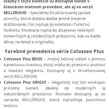
Dlažby z tejto kolekcie sú dostupné nielen v
klasickom matnom prevedení, ale aj vo verzii
MILLERIGHE
– špeciálnej štruktúrovanej úprave
povrchu, ktorá dodáva dlažbe jemné lineárne
drážkovanie, čím zvyšuje jej estetickú i funkčnú
hodnotu. Vhodná je najmä do dizajnovo riešených
komerčných aj rezidenčných priestorov, kde sa kladie
dôraz na detail a originalitu.
Farebné prevedenia série Colosseo Plus
Colosseo Plus BEIGE
– hrejivý béžový odtieň s jemnou
kameňovou kresbou, ktorý vnáša do priestoru útulnosť
a klasickú eleganciu. Dostupný aj v štruktúrovanej
verzii MILLERIGHE.
Colosseo Plus GRIGIO
– elegantný sivý tón evokujúci
prírodný kameň, ideálny do moderných aj
industriálnych priestorov. Rovnako dostupný aj vo
variante MILLERIGHE, ktorá zvýrazňuje povrchovú
textúru.