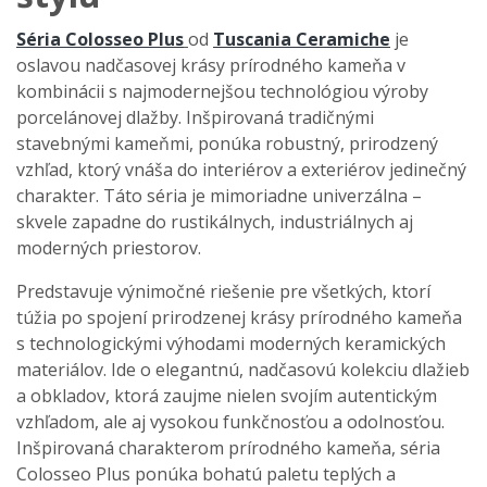
Séria Colosseo Plus
od
Tuscania Ceramiche
je
oslavou nadčasovej krásy prírodného kameňa v
kombinácii s najmodernejšou technológiou výroby
porcelánovej dlažby. Inšpirovaná tradičnými
stavebnými kameňmi, ponúka robustný, prirodzený
vzhľad, ktorý vnáša do interiérov a exteriérov jedinečný
charakter. Táto séria je mimoriadne univerzálna –
skvele zapadne do rustikálnych, industriálnych aj
moderných priestorov.
Predstavuje výnimočné riešenie pre všetkých, ktorí
túžia po spojení prirodzenej krásy prírodného kameňa
s technologickými výhodami moderných keramických
materiálov. Ide o elegantnú, nadčasovú kolekciu dlažieb
a obkladov, ktorá zaujme nielen svojím autentickým
vzhľadom, ale aj vysokou funkčnosťou a odolnosťou.
Inšpirovaná charakterom prírodného kameňa, séria
Colosseo Plus ponúka bohatú paletu teplých a