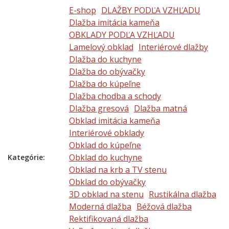
E-shop
DLAŽBY PODĽA VZHĽADU
Dlažba imitácia kameňa
OBKLADY PODĽA VZHĽADU
Lamelový obklad
Interiérové dlažby
Dlažba do kuchyne
Dlažba do obývačky
Dlažba do kúpeľne
Dlažba chodba a schody
Dlažba gresová
Dlažba matná
Obklad imitácia kameňa
Interiérové obklady
Obklad do kúpeľne
Obklad do kuchyne
Kategórie:
Obklad na krb a TV stenu
Obklad do obývačky
3D obklad na stenu
Rustikálna dlažba
Moderná dlažba
Béžová dlažba
Rektifikovaná dlažba