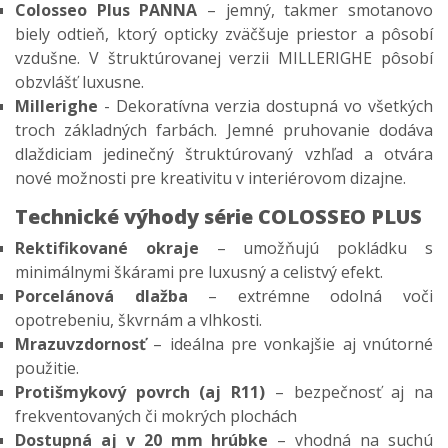
Colosseo Plus PANNA
– jemný, takmer smotanovo
biely odtieň, ktorý opticky zväčšuje priestor a pôsobí
vzdušne. V štruktúrovanej verzii MILLERIGHE pôsobí
obzvlášť luxusne.
Millerighe
- Dekoratívna verzia dostupná vo všetkých
troch základných farbách. Jemné pruhovanie dodáva
dlaždiciam jedinečný štruktúrovaný vzhľad a otvára
nové možnosti pre kreativitu v interiérovom dizajne.
Technické výhody série COLOSSEO PLUS
Rektifikované okraje
– umožňujú pokládku s
minimálnymi škárami pre luxusný a celistvý efekt.
Porcelánová dlažba
– extrémne odolná voči
opotrebeniu, škvrnám a vlhkosti.
Mrazuvzdornosť
– ideálna pre vonkajšie aj vnútorné
použitie.
Protišmykový povrch (aj R11)
– bezpečnosť aj na
frekventovaných či mokrých plochách
Dostupná aj v 20 mm hrúbke
– vhodná na suchú