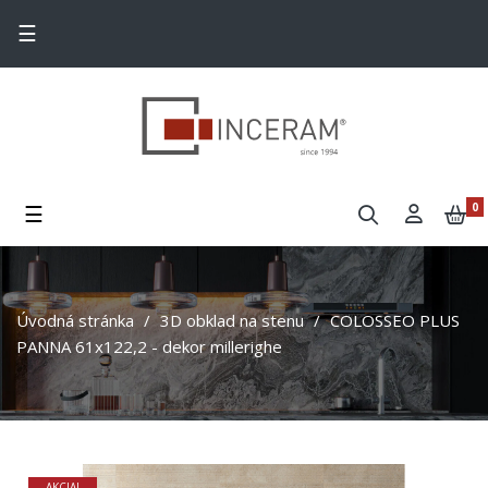
Toggle navigation
☰
Toggle navigation
☰
0
Úvodná stránka
3D obklad na stenu
COLOSSEO PLUS
PANNA 61x122,2 - dekor millerighe
AKCIA!