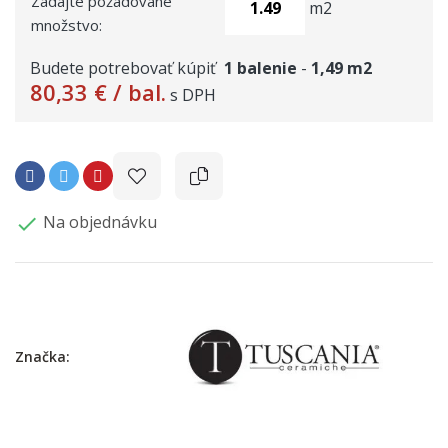
Zadajte požadované
m2
množstvo:
Budete potrebovať kúpiť
1
balenie
-
1,49
m2
80,33 €
/ bal.
s DPH
Na objednávku

Značka: