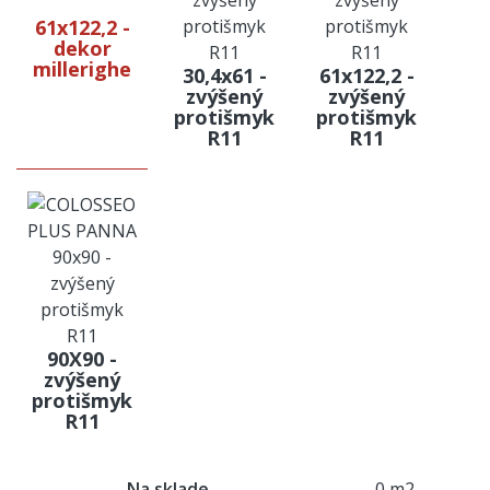
61x122,2 -
dekor
millerighe
30,4x61 -
61x122,2 -
zvýšený
zvýšený
protišmyk
protišmyk
R11
R11
90X90 -
zvýšený
protišmyk
R11
Na sklade
0 m2