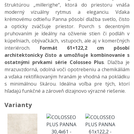
štruktúrou „millerighe“, ktorá do priestoru vnáša
moderný vizuálny rytmus a eleganciu. Vďaka
krémovému odtieňu Panna pôsobí dlažba svetlo, čisto
a opticky zväčšuje priestor. Povrch s decentným
pruhovaním je ideálny na oživenie stien či podláh v
kúpeľniach, obývačkách, vstupoch, ale aj v komerčných
interiéroch.
Formát 61×122,2 cm pôsobí
architektonicky čisto a umožňuje kombinovanie s
ostatnými prvkami série Colosseo Plus
. Dlažba je
mrazuvzdorná, odolná voči opotrebeniu a chemikáliám
a vďaka rektifikovaným hranám je vhodná na pokládku
s minimálnou škárou. Ideálna voľba pre tých, ktorí
hľadajú funkčné a zároveň dizajnovo výrazné riešenie.
Varianty