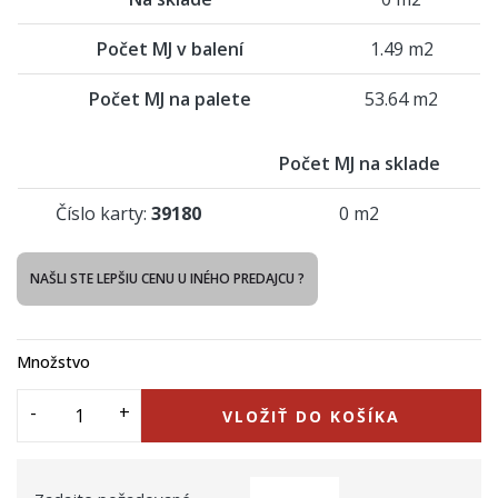
Počet MJ v balení
1.49 m2
Počet MJ na palete
53.64 m2
Počet MJ na sklade
Číslo karty:
39180
0 m2
NAŠLI STE LEPŠIU CENU U INÉHO PREDAJCU ?
Množstvo
VLOŽIŤ DO KOŠÍKA