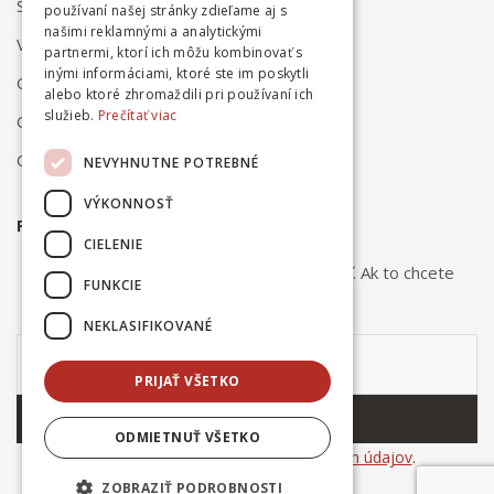
Spôsob platby
používaní našej stránky zdieľame aj s
našimi reklamnými a analytickými
Vrátenie a reklamácia
partnermi, ktorí ich môžu kombinovať s
inými informáciami, ktoré ste im poskytli
Odstúpenie od zmluvy online
alebo ktoré zhromaždili pri používaní ich
služieb.
Prečítať viac
Obchodné podmienky
Ochrana osobných údajov
NEVYHNUTNE POTREBNÉ
VÝKONNOSŤ
PRIHLÁSTE SA NA ODBER NOVINIEK
CIELENIE
Odber noviniek môžete kedykoľvek zrušiť. Ak to chcete
FUNKCIE
urobiť, kontaktujte nás.
NEKLASIFIKOVANÉ
PRIJAŤ VŠETKO
ODOBERAŤ
ODMIETNUŤ VŠETKO
Súhlasím so
spracovaním osobných údajov
.
ZOBRAZIŤ PODROBNOSTI