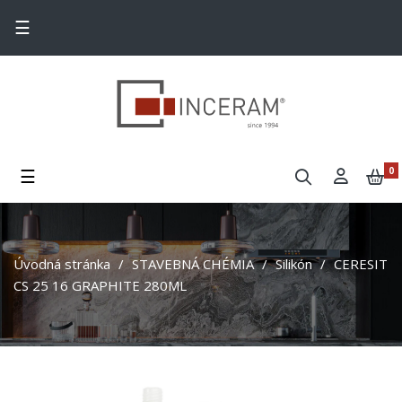
Toggle navigation
☰
Toggle navigation
☰
0
Úvodná stránka
STAVEBNÁ CHÉMIA
Silikón
CERESIT
CS 25 16 GRAPHITE 280ML