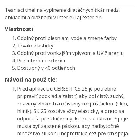
Tesniaci tmel na vyplnenie dilatačných škár medzi
obkladmi a dlažbami v interiéri aj exteriéri.
Vlastnosti
Odolný proti plesniam, vode a zmene farby
Trvalo elastický
Odolný proti vonkajším vplyvom a UV žiareniu
Pre interiér i exteriér
Dostupný v 40 odtieňoch
Návod na použitie:
Pred aplikáciou CERESIT CS 25 je potrebné
pripraviť podklad a zaistiť, aby bol čistý, suchý,
zbavený vlhkosti a očistený rozpúšťadlom (sklo,
hliník). SK 25 zostáva vždy elastický, a preto sa
odporúča pre zlúčeniny, ktoré sú aktívne. Spoje
musia byť zaistené páskou, aby nadbytočné
množstvo silikónu nepretieklo cez povrch spoja.