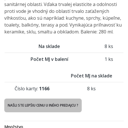
sanitárnej oblasti. Vďaka trvalej elasticite a odolnosti
proti vode je vhodný do oblastí trvalo zaťažených
vlhkosťou, ako sú napríklad: kuchyne, sprchy, kúpeľne,
toalety, balkóny, terasy a pod. Vynikajúca priľnavosť ku
keramike, sklu, smaltu a obkladom. Balenie: 280 ml.
Na sklade
8 ks
Počet MJ v balení
1 ks
Počet MJ na sklade
Číslo karty:
1166
8 ks
NAŠLI STE LEPŠIU CENU U INÉHO PREDAJCU ?
Množstvo