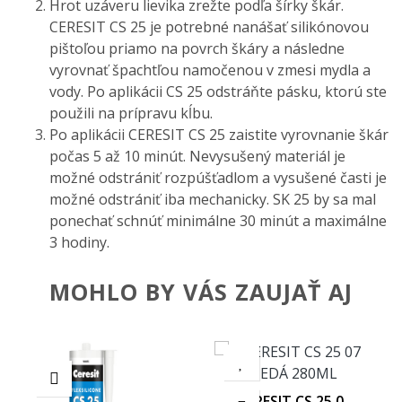
Hrot uzáveru lievika zrežte podľa šírky škár.
CERESIT CS 25 je potrebné nanášať silikónovou
pištoľou priamo na povrch škáry a následne
vyrovnať špachtľou namočenou v zmesi mydla a
vody. Po aplikácii CS 25 odstráňte pásku, ktorú ste
použili na prípravu kĺbu.
Po aplikácii CERESIT CS 25 zaistite vyrovnanie škár
počas 5 až 10 minút. Nevysušený materiál je
možné odstrániť rozpúšťadlom a vysušené časti je
možné odstrániť iba mechanicky. SK 25 by sa mal
ponechať schnúť minimálne 30 minút a maximálne
3 hodiny.
MOHLO BY VÁS ZAUJAŤ AJ
CERESIT CS 25 07