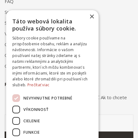
FAQ
Spôsob dodania
×
Táto webová lokalita
Spôsob platby
používa súbory cookie.
Vrátenie a reklamácia
Súbory cookie používame na
Odstúpenie od zmluvy online
prispôsobenie obsahu, reklám a analýzu
návštevnosti. Informácie o vašom
Obchodné podmienky
používaní našej stránky zdieľame aj s
našimi reklamnými a analytickými
Ochrana osobných údajov
partnermi, ktorí ich môžu kombinovať s
inými informáciami, ktoré ste im poskytli
alebo ktoré zhromaždili pri používaní ich
PRIHLÁSTE SA NA ODBER NOVINIEK
služieb.
Prečítať viac
Odber noviniek môžete kedykoľvek zrušiť. Ak to chcete
NEVYHNUTNE POTREBNÉ
urobiť, kontaktujte nás.
VÝKONNOSŤ
CIELENIE
FUNKCIE