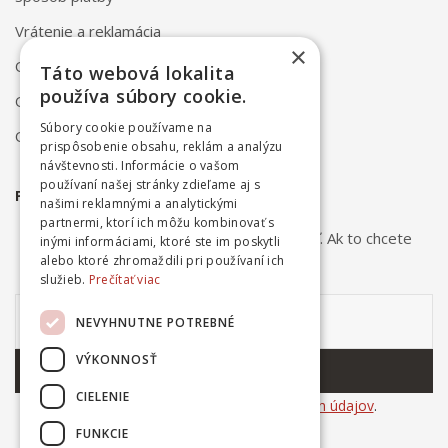
Vrátenie a reklamácia
×
Odstúpenie od zmluvy online
Táto webová lokalita
používa súbory cookie.
Obchodné podmienky
Súbory cookie používame na
Ochrana osobných údajov
prispôsobenie obsahu, reklám a analýzu
návštevnosti. Informácie o vašom
používaní našej stránky zdieľame aj s
PRIHLÁSTE SA NA ODBER NOVINIEK
našimi reklamnými a analytickými
partnermi, ktorí ich môžu kombinovať s
Odber noviniek môžete kedykoľvek zrušiť. Ak to chcete
inými informáciami, ktoré ste im poskytli
urobiť, kontaktujte nás.
alebo ktoré zhromaždili pri používaní ich
služieb.
Prečítať viac
NEVYHNUTNE POTREBNÉ
VÝKONNOSŤ
ODOBERAŤ
CIELENIE
Súhlasím so
spracovaním osobných údajov
.
FUNKCIE