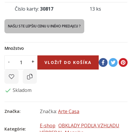
Číslo karty:
30817
13 ks
NAŠLI STE LEPŠIU CENU U INÉHO PREDAJCU ?
Množstvo
VLOŽIŤ DO KOŠÍKA
Skladom

Značka:
Arte Casa
Značka:
E-shop
OBKLADY PODĽA VZHĽADU
Kategórie: