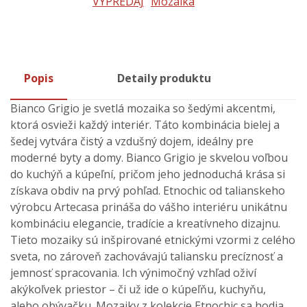
VÝPREDAJ
Mozaika
Popis
Detaily produktu
Bianco Grigio je svetlá mozaika so šedými akcentmi,
ktorá osvieži každý interiér. Táto kombinácia bielej a
šedej vytvára čistý a vzdušný dojem, ideálny pre
moderné byty a domy. Bianco Grigio je skvelou voľbou
do kuchýň a kúpeľní, pričom jeho jednoduchá krása si
získava obdiv na prvý pohľad. Etnochic od talianskeho
výrobcu Artecasa prináša do vášho interiéru unikátnu
kombináciu elegancie, tradície a kreatívneho dizajnu.
Tieto mozaiky sú inšpirované etnickými vzormi z celého
sveta, no zároveň zachovávajú taliansku precíznosť a
jemnosť spracovania. Ich výnimočný vzhľad oživí
akýkoľvek priestor – či už ide o kúpeľňu, kuchyňu,
alebo obývačku. Mozaiky z kolekcie Etnochic sa hodia