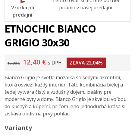
flip_to_front
Tento tovar si môžete pozrieť
Vzorka na
priamo v našej predajni.
predajni
ETNOCHIC BIANCO
GRIGIO 30x30
12,40 €
s DPH
ZĽAVA 22,04%
15,90 €
Bianco Grigio je svetlá mozaika so šedými akcentmi,
ktorá osvieži každý interiér. Táto kombinácia bielej a
šedej vytvára čistý a vzdušný dojem, ideálny pre
moderné byty a domy. Bianco Grigio je skvelou voľbou
do kuchýň a kúpeľní, pričom jeho jednoduchá krása si
získava obdiv na prvý pohľad.
Varianty