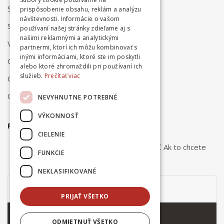
Spôsob dodania
prispôsobenie obsahu, reklám a analýzu
návštevnosti. Informácie o vašom
Spôsob platby
používaní našej stránky zdieľame aj s
našimi reklamnými a analytickými
Vrátenie a reklamácia
partnermi, ktorí ich môžu kombinovať s
inými informáciami, ktoré ste im poskytli
Odstúpenie od zmluvy online
alebo ktoré zhromaždili pri používaní ich
služieb.
Prečítať viac
Obchodné podmienky
Ochrana osobných údajov
NEVYHNUTNE POTREBNÉ
VÝKONNOSŤ
PRIHLÁSTE SA NA ODBER NOVINIEK
CIELENIE
Odber noviniek môžete kedykoľvek zrušiť. Ak to chcete
FUNKCIE
urobiť, kontaktujte nás.
NEKLASIFIKOVANÉ
PRIJAŤ VŠETKO
ODOBERAŤ
ODMIETNUŤ VŠETKO