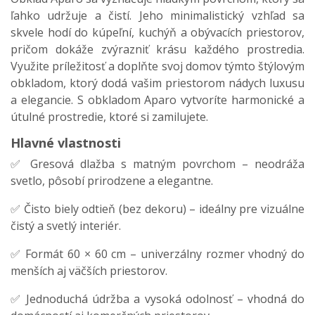
ľahko udržuje a čistí. Jeho minimalistický vzhľad sa
skvele hodí do kúpeľní, kuchýň a obývacích priestorov,
pričom dokáže zvýrazniť krásu každého prostredia.
Využite príležitosť a doplňte svoj domov týmto štýlovým
obkladom, ktorý dodá vašim priestorom nádych luxusu
a elegancie. S obkladom Aparo vytvoríte harmonické a
útulné prostredie, ktoré si zamilujete.
Hlavné vlastnosti
✅ Gresová dlažba s matným povrchom – neodráža
svetlo, pôsobí prirodzene a elegantne.
✅ Čisto biely odtieň (bez dekoru) – ideálny pre vizuálne
čistý a svetlý interiér.
✅ Formát 60 × 60 cm – univerzálny rozmer vhodný do
menších aj väčších priestorov.
✅ Jednoduchá údržba a vysoká odolnosť – vhodná do