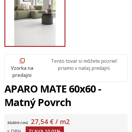
flip_to_front
Tento tovar si môžete pozrieť
Vzorka na
priamo v našej predajni.
predajni
APARO MATE 60x60 -
Matný Povrch
27,54 €
/ m2
30,60 € / m2
s DPH
ZĽAVA 10,01%