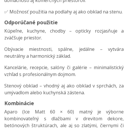
domácností aj komerčných priestorov.
✅ Možnosť použitia na podlahy aj ako obklad na stenu.
Odporúčané použitie
Kúpeľne, kuchyne, chodby – opticky rozjasňuje a
zväčšuje priestor.
Obývacie miestnosti, spálne, jedálne – vytvára
neutrálny a harmonický základ.
Kancelárie, recepcie, salóny či galérie – minimalistický
vzhľad s profesionálnym dojmom.
Stenový obklad – vhodný aj ako obklad v sprchách, za
umývadlom alebo kuchynská zástena.
Kombinácie
Aparo (Ice Matt 60 × 60) matný je výborne
kombinovateľný s dlažbami v drevitom dekore,
betónových štruktúrach, ale aj so zlatými, čiernymi či