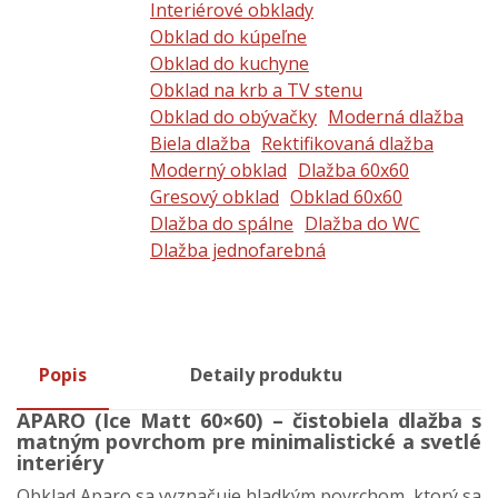
Interiérové obklady
Obklad do kúpeľne
Obklad do kuchyne
Obklad na krb a TV stenu
Obklad do obývačky
Moderná dlažba
Biela dlažba
Rektifikovaná dlažba
Moderný obklad
Dlažba 60x60
Gresový obklad
Obklad 60x60
Dlažba do spálne
Dlažba do WC
Dlažba jednofarebná
Popis
Detaily produktu
APARO (Ice Matt 60×60) – čistobiela dlažba s
matným povrchom pre minimalistické a svetlé
interiéry
Obklad Aparo sa vyznačuje hladkým povrchom, ktorý sa