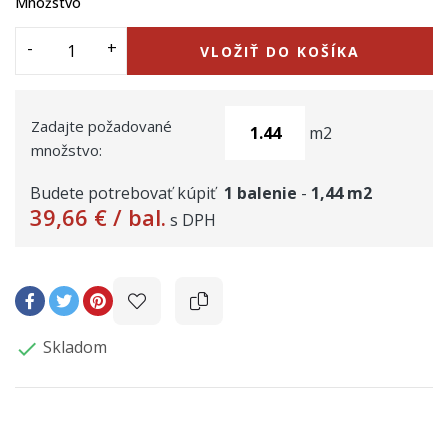
Množstvo
VLOŽIŤ DO KOŠÍKA
Zadajte požadované
m2
množstvo:
Budete potrebovať kúpiť
1
balenie
-
1,44
m2
39,66 €
/ bal.
s DPH
Skladom
