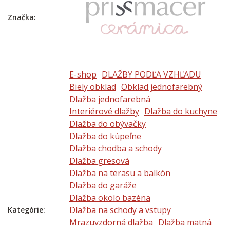
Značka:
E-shop
DLAŽBY PODĽA VZHĽADU
Biely obklad
Obklad jednofarebný
Dlažba jednofarebná
Interiérové dlažby
Dlažba do kuchyne
Dlažba do obývačky
Dlažba do kúpeľne
Dlažba chodba a schody
Dlažba gresová
Dlažba na terasu a balkón
Dlažba do garáže
Dlažba okolo bazéna
Dlažba na schody a vstupy
Kategórie:
Mrazuvzdorná dlažba
Dlažba matná