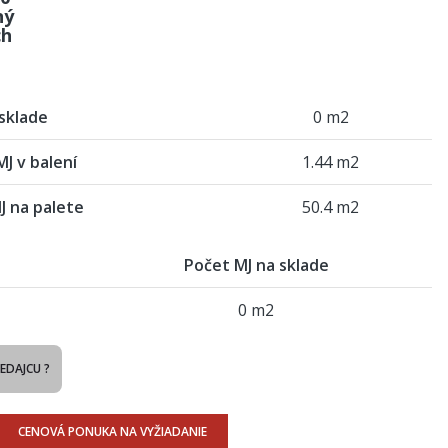
ný
ch
sklade
0 m2
J v balení
1.44 m2
J na palete
50.4 m2
Počet MJ na sklade
0 m2
REDAJCU ?
CENOVÁ PONUKA NA VYŽIADANIE