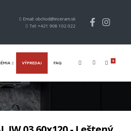
Email: obchod@inceram.sk
Tel: +421 908 102 022
0
HÉMIA
VÝPREDAJ
FAQ
 JW 03 60x120 - Leštený