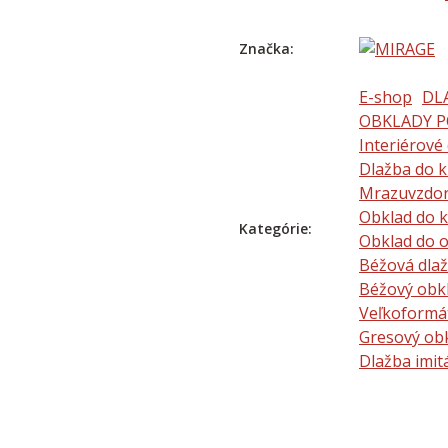
Značka:
E-shop
DL
OBKLADY P
Interiérové
Dlažba do 
Mrazuvzdor
Obklad do 
Kategórie:
Obklad do 
Béžová dla
Béžový obk
Veľkoformá
Gresový ob
Dlažba imi