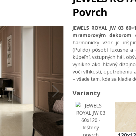
Povrch
JEWELS ROYAL JW 03 60×
mramorovým dekorom
v
harmonický vzor je inšp
(Pulido) pôsobí luxusne a
kúpeľní, vstupných hál, obý
vynikne ako hlavný dizajno
voči vlhkosti, opotrebeniu 
– všade tam, kde sa kladie dô
Varianty
120x12