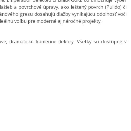
le, Emperador Selected či Black Gold, čo umožňuje výber
lažieb a povrchové úpravy, ako leštený povrch (Pulido) či
elánového gresu dosahujú dlažby vynikajúcu odolnosť voči
deálnu voľbu pre moderné aj náročné projekty.
mavé, dramatické kamenné dekory. Všetky sú dostupné v