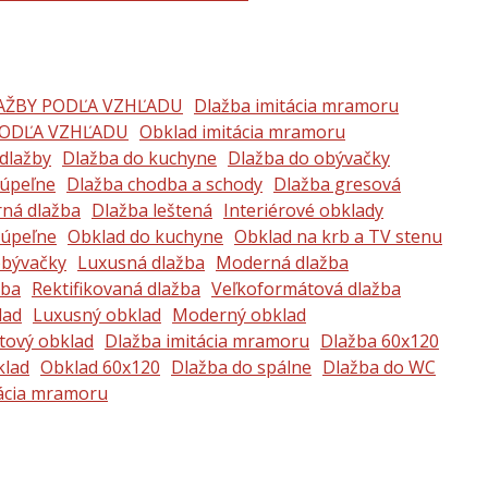
AŽBY PODĽA VZHĽADU
Dlažba imitácia mramoru
ODĽA VZHĽADU
Obklad imitácia mramoru
 dlažby
Dlažba do kuchyne
Dlažba do obývačky
kúpeľne
Dlažba chodba a schody
Dlažba gresová
ná dlažba
Dlažba leštená
Interiérové obklady
kúpeľne
Obklad do kuchyne
Obklad na krb a TV stenu
obývačky
Luxusná dlažba
Moderná dlažba
žba
Rektifikovaná dlažba
Veľkoformátová dlažba
lad
Luxusný obklad
Moderný obklad
tový obklad
Dlažba imitácia mramoru
Dlažba 60x120
klad
Obklad 60x120
Dlažba do spálne
Dlažba do WC
tácia mramoru