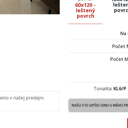
lešte
60x120 -
povr
leštený
povrch
Na 
Počet M
Počet M
Tonalita:
KL6/P
amo v našej predajni.
NAŠLI STE LEPŠIU CENU U INÉHO P