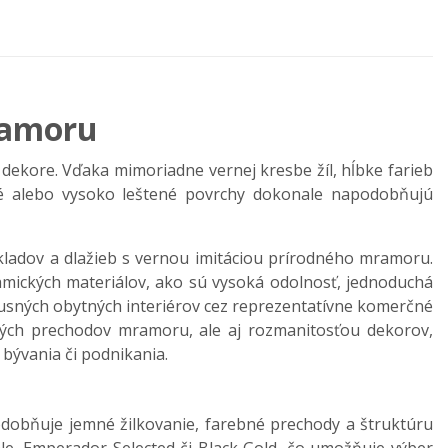
mramoru
ekore. Vďaka mimoriadne vernej kresbe žíl, hĺbke farieb
tné alebo vysoko leštené povrchy dokonale napodobňujú
ladov a dlažieb s vernou imitáciou prírodného mramoru.
amických materiálov, ako sú vysoká odolnosť, jednoduchá
xusných obytných interiérov cez reprezentatívne komerčné
ebných prechodov mramoru, ale aj rozmanitosťou dekorov,
bývania či podnikania.
dobňuje jemné žilkovanie, farebné prechody a štruktúru