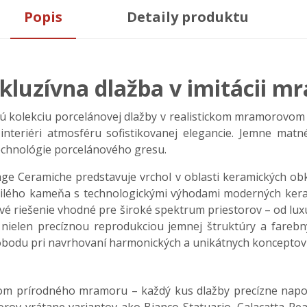
Popis
Detaily produktu
xkluzívna dlažba v imitácii 
 kolekciu porcelánovej dlažby v realistickom mramorovom d
nteriéri atmosféru sofistikovanej elegancie. Jemne ma
echnológie porcelánového gresu.
 Ceramiche predstavuje vrchol v oblasti keramických obk
htilého kameňa s technologickými výhodami moderných ker
ové riešenie vhodné pre široké spektrum priestorov – od lu
ká nielen precíznou reprodukciou jemnej štruktúry a far
obodu pri navrhovaní harmonických a unikátnych konceptov 
dom prírodného mramoru – každý kus dlažby precízne napo