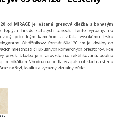
120
od
MIRAGE
je
leštená gresová dlažba s bohatým
 teplých hnedo-zlatistých tónoch. Tento výrazný, no
irovaný prírodným kameňom a vďaka vysokému lesku
 elegantne. Obdĺžnikový formát 60×120 cm je ideálny do
vacích miestností či luxusných komerčných priestorov, kde
vý prvok. Dlažba je mrazuvzdorná, rektifikovaná, odolná
aj chemikáliám. Vhodná na podlahy aj ako obklad na stenu
raz na štýl, kvalitu a výrazný vizuálny efekt.
0 -