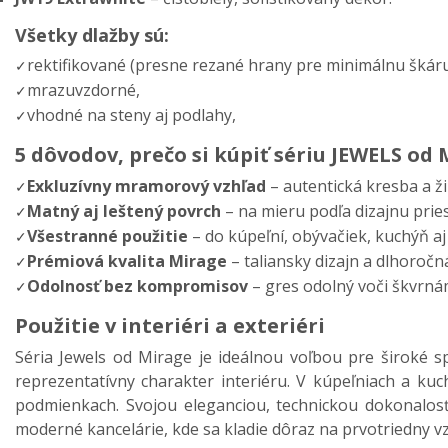
Všetky dlažby sú:
rektifikované (presne rezané hrany pre minimálnu škáru
✓
mrazuvzdorné,
✓
vhodné na steny aj podlahy,
✓
5 dôvodov, prečo si kúpiť sériu JEWELS od
Exkluzívny mramorový vzhľad
– autentická kresba a ž
✓
Matný aj leštený povrch
– na mieru podľa dizajnu prie
✓
Všestranné použitie
– do kúpeľní, obývačiek, kuchýň aj
✓
Prémiová kvalita Mirage
– taliansky dizajn a dlhoročná
✓
Odolnosť bez kompromisov
– gres odolný voči škvrnám
✓
Použitie v interiéri a exteriéri
Séria Jewels od Mirage je ideálnou voľbou pre široké s
reprezentatívny charakter interiéru. V kúpeľniach a kuc
podmienkach. Svojou eleganciou, technickou dokonalosťo
moderné kancelárie, kde sa kladie dôraz na prvotriedny vz