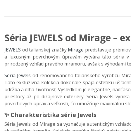
Séria JEWELS od Mirage – e
JEWELS
od talianskej značky
Mirage
predstavuje prémiovú
a luxusným povrchovým úpravám vytvára táto séria v i
prirodzený vzhľad pravého mramoru, avšak s výhodami t
Séria Jewels
od renomovaného talianskeho výrobcu Mirage
Táto exkluzívna kolekcia dokonale spája estetiku ušľac
údržba a dlhá životnosť. Výsledkom je elegantné, nadčas
priestory až po dizajnové exteriéry. Séria Jewels vyni
povrchových úprav a veľkostí, čo umožňuje maximálnu sl
✨ Charakteristika série Jewels
Séria Jewels od Mirage sa vyznačuje autentickým vzhľa