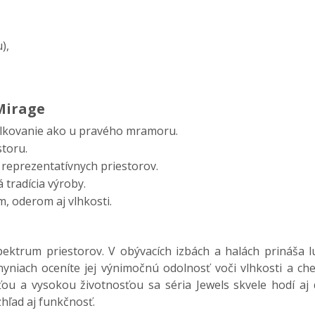
),
 Mirage
ilkovanie ako u pravého mramoru.
storu.
 reprezentatívnych priestorov.
 tradícia výroby.
, oderom aj vlhkosti.
pektrum priestorov. V obývacích izbách a halách prináša 
hyniach oceníte jej výnimočnú odolnosť voči vlhkosti a c
u a vysokou životnosťou sa séria Jewels skvele hodí aj 
hľad aj funkčnosť.