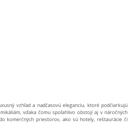
luxusný vzhľad a nadčasovú eleganciu, ktoré podčiarkujú
hemikáliám, vďaka čomu spoľahlivo obstojí aj v náročných
do komerčných priestorov, ako sú hotely, reštaurácie či