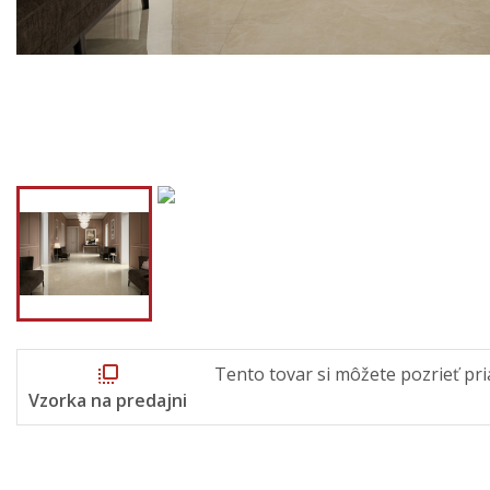
flip_to_front
Tento tovar si môžete pozrieť pri
Vzorka na predajni