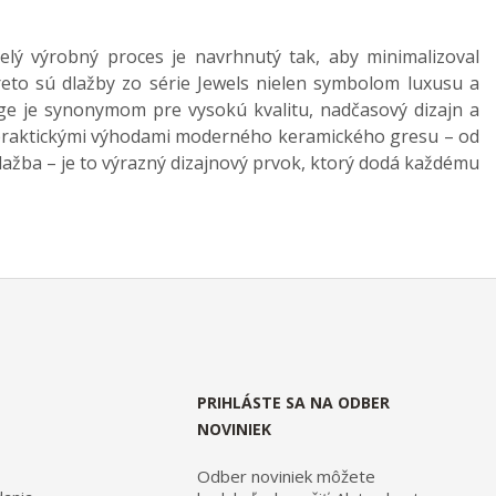
Celý výrobný proces je navrhnutý tak, aby minimalizoval
preto sú dlažby zo série Jewels nielen symbolom luxusu a
ge je synonymom pre vysokú kvalitu, nadčasový dizajn a
 s praktickými výhodami moderného keramického gresu – od
dlažba – je to výrazný dizajnový prvok, ktorý dodá každému
PRIHLÁSTE SA NA ODBER
NOVINIEK
Odber noviniek môžete