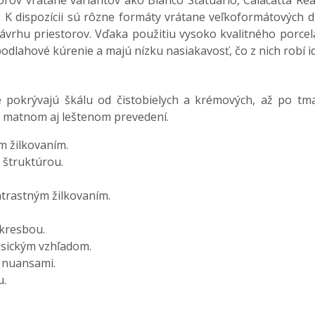
ov vrátane variantov ako Bianco Statuario, Calacatta Rea
. K dispozícii sú rôzne formáty vrátane veľkoformátových d
 návrhu priestorov. Vďaka použitiu vysoko kvalitného porc
dlahové kúrenie a majú nízku nasiakavosť, čo z nich robí i
 pokrývajú škálu od čistobielych a krémových, až po t
v matnom aj leštenom prevedení.
m žilkovaním.
 štruktúrou.
trastným žilkovaním.
 kresbou.
asickým vzhľadom.
 nuansami.
u.