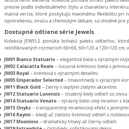
skutočného kameňa. Kolekcia ponúka širokú paletu dekor
presne podľa individuálneho štýlu a charakteru interiéru
matná verzia, ktoré poskytujú maximálnu flexibilitu pri
opotrebeniu, mrazu a chemickým látkam, sú vhodné pre po
Dostupné odtiene série Jewels
Kolekcia JEWELS ponúka bohatú paletu odtieňov, ktoré
rektifikovaných rozmeroch 60×60, 60×120 a 120×120 cm, 
JW01 Bianco Statuario
– elegantná biela s výrazným sivý
JW02 Calacatta Reale
– luxusná krémovo-biela s jemnou
JW03 Royal
– krémová s výraznými detailmi.
JW05 Emperador Selected
– tmavohnedý s výrazným kon
JW11 Black Gold
– čierny s teplými zlatými akcentmi.
JW12 Statuario Lunensis
– studený biely odtieň so sivou
JW14 Statuario Venato
– výrazný bielo-sivý mramor s kl
JW15 Onyks
– transparentný mramorový efekt s jemnými
JW16 Raymi
– bledý až zlatisto-krémový odtieň s nobleso
JW17 Moonless
– dramaticky tmavý až čierny odtieň.
JW19 Extrawhite
– čistobiely, sofistikovaný dekor.