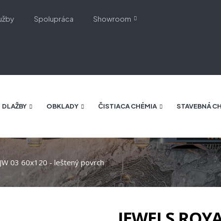
užby
Spolupráca
Showroom
DLAŽBY
OBKLADY
ČISTIACA CHÉMIA
STAVEBNÁ C
W 03 60x120 - leštený povrch
JEWELS ROYAL