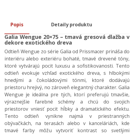
Popis
Detaily produktu
Galia Wengue 20×75 – tmavá gresová dlažba v
dekore exotického dreva
Odtieň Wengue zo série Galia od Prissmacer prináša do
interiéru alebo exteriéru bohaté, tmavé drevené tóny,
ktoré vytvárajú pocit luxusu a sofistikovanosti. Tento
odtieň evokuje vzhľad exotického dreva, s hlbokými
hnedými a čokoládovými tónmi, ktoré dodávajú
priestoru hrejivý, no zároveň elegantný charakter. Galia
Wengue je ideálna pre tých, ktorí preferujú tmavšie,
výraznejšie farebné schémy a chcú do svojich
priestorov vniesť pocit hĺbky a dramatického efektu.
Tento odtieň vynikne najmä v priestranných
obývačkách, na terasách alebo v kanceláriách, kde
tmavé farby môžu vytvoriť kontrast so svetlými