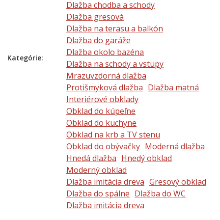
Dlažba chodba a schody
Dlažba gresová
Dlažba na terasu a balkón
Dlažba do garáže
Dlažba okolo bazéna
Kategórie:
Dlažba na schody a vstupy
Mrazuvzdorná dlažba
Protišmyková dlažba
Dlažba matná
Interiérové obklady
Obklad do kúpeľne
Obklad do kuchyne
Obklad na krb a TV stenu
Obklad do obývačky
Moderná dlažba
Hnedá dlažba
Hnedý obklad
Moderný obklad
Dlažba imitácia dreva
Gresový obklad
Dlažba do spálne
Dlažba do WC
Dlažba imitácia dreva