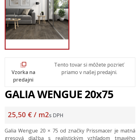
flip_to_front
Tento tovar si môžete pozrieť
Vzorka na
priamo v našej predajni.
predajni
GALIA WENGUE 20x75
25,50 €
/ m2
s DPH
Galia Wengue 20 × 75 od značky Prissmacer je matná
gresová dlažba s realistickým vzhľadom tmavého