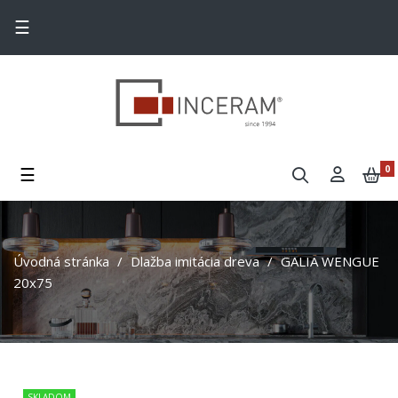
Toggle navigation
☰
Toggle navigation
☰
0
Úvodná stránka
Dlažba imitácia dreva
GALIA WENGUE
20x75
SKLADOM