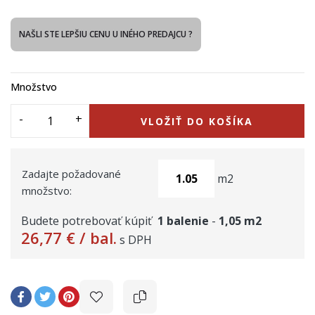
NAŠLI STE LEPŠIU CENU U INÉHO PREDAJCU ?
Množstvo
VLOŽIŤ DO KOŠÍKA
Zadajte požadované
m2
množstvo:
Budete potrebovať kúpiť
1
balenie
-
1,05
m2
26,77 €
/ bal.
s DPH