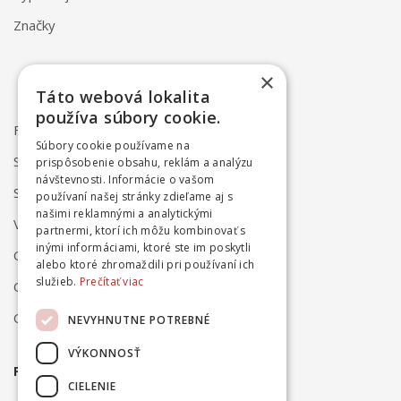
Značky
×
Táto webová lokalita
používa súbory cookie.
FAQ
Súbory cookie používame na
Spôsob dodania
prispôsobenie obsahu, reklám a analýzu
návštevnosti. Informácie o vašom
Spôsob platby
používaní našej stránky zdieľame aj s
našimi reklamnými a analytickými
Vrátenie a reklamácia
partnermi, ktorí ich môžu kombinovať s
inými informáciami, ktoré ste im poskytli
Odstúpenie od zmluvy online
alebo ktoré zhromaždili pri používaní ich
služieb.
Prečítať viac
Obchodné podmienky
Ochrana osobných údajov
NEVYHNUTNE POTREBNÉ
VÝKONNOSŤ
PRIHLÁSTE SA NA ODBER NOVINIEK
CIELENIE