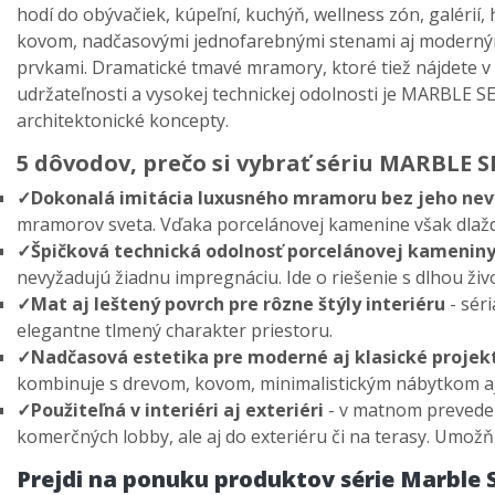
hodí do obýva
čiek, k
úpe
ľn
í, kuchý
ň, wellness z
ón, galérií
kovom, nad
časov
ými jednofarebnými stenami aj moderným
prvkami. Dramatické tmavé mramory, ktoré tiež nájdete v
udr
žateľnosti a vysokej technickej odolnosti je MARBLE 
architektonick
é koncepty.
5 dôvodov, pre
čo si vybrať s
ériu MARBLE 
✓Dokonalá imitácia luxusného mramoru bez jeho ne
mramorov sveta. V
ďaka porcel
ánovej kamenine v
šak dlaž
✓Špičkov
á technická odolnos
ť porcel
ánovej kamenin
nevyžaduj
ú
žiadnu impregn
áciu. Ide o rie
šenie s dlhou ži
✓Mat aj le
šten
ý povrch pre rôzne
št
ýly interiéru
- s
ér
elegantne tlmený charakter priestoru.
✓Nad
časov
á estetika pre moderné aj klasické projek
kombinuje s drevom, kovom, minimalistickým nábytkom aj
✓Pou
žiteľn
á v interiéri aj exteriéri
- v
matnom prevede
komerčn
ých lobby, ale aj do exteriéru
či na terasy. Umožň
Prejdi na ponuku produktov série Marble S