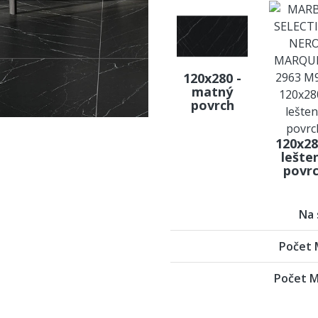
120x280 -
matný
povrch
120x28
lešte
povr
Na 
Počet M
Počet M