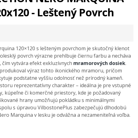
0x120 - Leštený Povrch
quina 120×120 s lešteným povrchom je skutočný klenot
kolesklý povrch výrazne prehlbuje čiernu farbu a necháva
ť, čím vytvára efekt exkluzívnych
mramorových dosiek
.
produkoval výraz tohto ikonického mramoru, pričom
tuje podstatne vyššiu odolnosť než prírodný kameň.
toru reprezentatívny charakter – ideálna je pre vstupné
y, kúpeľne či komerčné priestory, kde je požadovaný
ifikované hrany umožňujú pokládku s minimálnymi
spolu s úpravou VilbostonePlus zabezpečujú dlhodobú
. Nero Marquina v lesku je odvážna a nezameniteľná voľba.