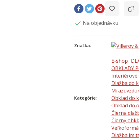
Na objednávku

Značka:
E-shop
DL
OBKLADY P
Interiérové
Dlažba do 
Mrazuvzdor
Obklad do 
Kategórie:
Obklad do 
Čierna dlaž
Čierny obkl
Veľkoformá
Dlažba imi