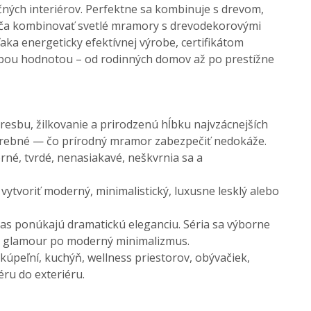
čn
ých interiérov. Perfektne sa kombinuje s drevom,
ča kombinovať svetl
é mramory s drevodekorovými
aka energeticky efekt
ívnej výrobe, certifikátom
dobou hodnotou
– od rodinn
ých domov a
ž po prest
í
žne
kresbu,
žilkovanie a prirodzen
ú h
ĺbku najvz
ácnej
š
ích
arebné
—
čo pr
írodný mramor zabezpe
čiť nedok
á
že.
orn
é, tvrdé, nenasiakavé, ne
škvrnia sa a
 vytvori
ť modern
ý, minimalistický, luxusne lesklý alebo
zas ponúkajú dramatickú eleganciu. Séria sa výborne
d glamour po modern
ý minimalizmus.
 kúpe
ľn
í, kuchý
ň, wellness priestorov, ob
ýva
čiek,
éru do exteriéru.