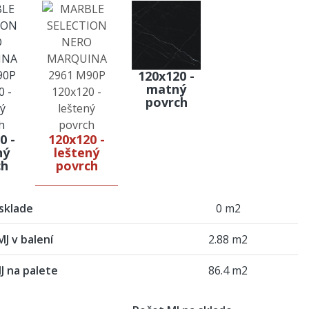
120x120 -
matný
povrch
0 -
120x120 -
ný
leštený
ch
povrch
sklade
0 m2
J v balení
2.88 m2
J na palete
86.4 m2