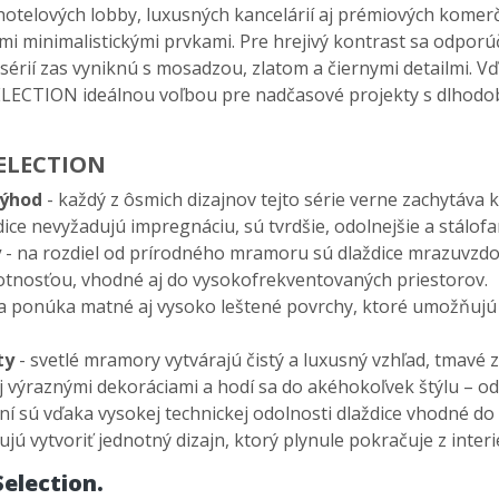
, hotelových lobby, luxusných kancelárií aj prémiových komer
i minimalistickými prvkami. Pre hrejivý kontrast sa odporú
 sérií zas vyniknú s mosadzou, zlatom a
čiernymi detailmi.
Vď
SELECTION ide
álnou vo
ľbou pre nadčasov
é projekty s dlho
SELECTION
výhod
- k
a
žd
ý z ôsmich dizajnov tejto série verne zachytáva 
dice nevyžaduj
ú impregnáciu, sú tvrd
šie, odolnejšie a st
álof
y
- n
a rozdiel od prírodného mramoru sú dla
ždice mrazuvzd
votnosťou, vhodn
é aj do vysokofrekventovaných priestorov.
ia ponúka matné aj vysoko le
šten
é povrchy, ktoré umo
žňuj
ú
ty
- s
vetlé mramory vytvárajú
čist
ý a luxusný vzh
ľad, tmav
é 
 výraznými dekoráciami a hodí sa do akéhoko
ľvek št
ýlu
– o
n
í
s
ú
v
ďaka vysokej technickej odolnosti
dla
ždice vhodn
é do
uj
ú vytvori
ť jednotn
ý dizajn, ktorý plynule pokra
čuje z interi
election.