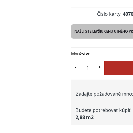
Číslo karty:
407
NAŠLI STE LEPŠIU CENU U INÉHO P
Množstvo
Zadajte požadované množ
Budete potrebovať kúpiť
2,88
m2