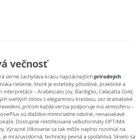
vá večnosť
orá verne zachytáva krásu najvzácnej
š
ích
prírodných
núka rie
šenie, ktor
é je esteticky pôsobivé, praktické a
 interpretácií
– Arabescato Joy, Bardiglio, Calacatta Gold,
ných svetlých tónov s elegantnou kresbou, cez dramatické
reveden
í, pri
čom každ
á verzia podporuje inú atmosféru
–
tonePlus sú dla
ždice mimoriadne odoln
é, nenasiakavé
dok
á
že.
Dostupn
é rektifikované ve
ľkoform
áty OPTIMA
hy. Výrazné
žilkovanie sa tak m
ô
že naplno rozvin
ú
ť na
, je mrazuvzdorná, technicky pevná a spo
ľahliv
á. Skvelo sa