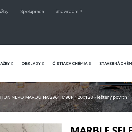
užby
Spolupráca
Showroom
AŽBY
OBKLADY
ČISTIACA CHÉMIA
STAVEBNÁ CHÉM
ION NERO MARQUINA 2961 M90P 120x120 - leštený povrch
MARBLE SEL