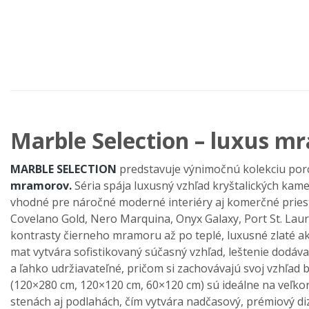
Marble Selection – luxus m
MARBLE SELECTION
predstavuje výnimo
čn
ú kolekciu po
mramorov.
Séria spája luxusný vzh
ľad kryštalick
ých kam
vhodné pre náro
čn
é moderné interiéry aj komer
čn
é pries
Covelano Gold, Nero Marquina, Onyx Galaxy, Port St. Laur
kontrasty
čierneho mramoru až po tepl
é, luxusné zlaté a
mat vytv
ára sofistikovaný sú
časn
ý vzh
ľad, leštenie dod
áva
a
ľahko udržiavateľn
é, pri
čom si zachov
ávajú svoj vzh
ľad 
(120×280 cm, 120×120 cm, 60×120 cm) sú ideálne na ve
ľko
sten
ách aj podlahách,
č
ím vytvára nad
časov
ý, prémiový di