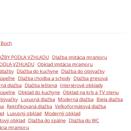
AŽBY PODĽA VZHĽADU
Dlažba imitácia mramoru
ODĽA VZHĽADU
Obklad imitácia mramoru
 dlažby
Dlažba do kuchyne
Dlažba do obývačky
kúpeľne
Dlažba chodba a schody
Dlažba gresová
ná dlažba
Dlažba leštená
Interiérové obklady
kúpeľne
Obklad do kuchyne
Obklad na krb a TV stenu
obývačky
Luxusná dlažba
Moderná dlažba
Biela dlažba
ba
Rektifikovaná dlažba
Veľkoformátová dlažba
ad
Luxusný obklad
Moderný obklad
tový obklad
Dlažba do spálne
Dlažba do WC
tácia mramoru