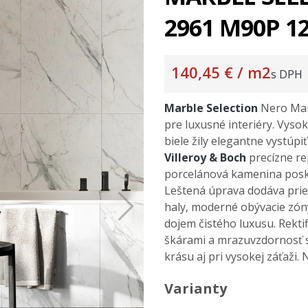
2961 M90P 12
140,45 €
/ m2
s DPH
Marble Selection
Nero Mar
pre luxusné interiéry. Vyso
biele žily elegantne vystúpi
Villeroy & Boch
precízne re
porcelánová kamenina posky
Leštená úprava dodáva pries
haly, moderné obývacie zón
dojem čistého luxusu. Rekt
škárami a mrazuvzdornosť 
krásu aj pri vysokej záťaži
Varianty