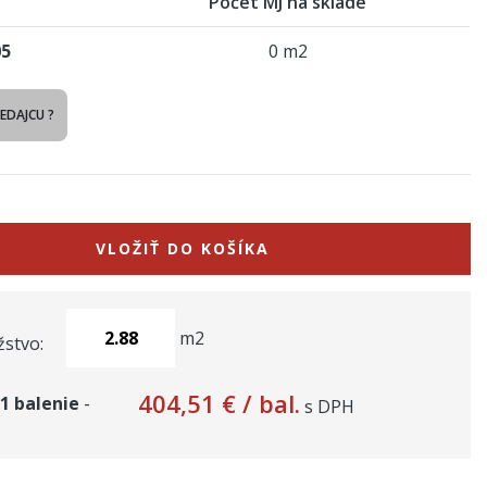
Počet MJ na sklade
05
0 m2
REDAJCU ?
VLOŽIŤ DO KOŠÍKA
m2
stvo:
404,51 €
/ bal.
1
balenie
-
s DPH