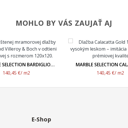
MOHLO BY VÁS ZAUJAŤ AJ
 SELECTION BARDIGLIO
MARBLE SELECTION CA
60P 120x120 - Leštený
GOLD 2961 M11P 120
140,45 €
/ m2
140,45 €
/ m2
Povrch
Leštený Povrc
E-Shop