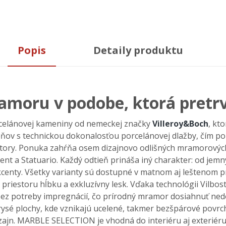
Popis
Detaily produktu
ramoru v podobe, ktorá pretr
rcelánovej kameniny od nemeckej značky
Villeroy&Boch
, kt
e
ňov s technickou dokonalosťou porcel
ánovej dla
žby, č
ím po
tory.
Ponuka zah
ŕňa osem dizajnovo odlišn
ých mramorových
ent a Statuario. Ka
žd
ý odtie
ň prin
á
ša in
ý charakter: od jem
kcenty. V
šetky varianty s
ú dostupné v matnom aj le
štenom p
 priestoru h
ĺbku a exkluz
ívny lesk.
V
ďaka technol
ógii Vilbos
bez potreby impregn
ácií,
čo pr
írodný mramor dosiahnu
ť ne
rys
é plochy, kde vznikajú ucelené, takmer bez
šp
árové povrc
zajn.
MARBLE SELECTION je vhodná do interiéru aj exteriéru