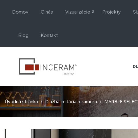
Domov
O nás
Vizualizácie
Projekty
Sl
Blog
Kontakt
DL
Úvodná stránka
Dlažba imitácia mramoru
MARBLE SELECT