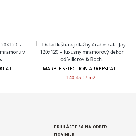
LACATTA
MARBLE SELECTION ARABESCATO
x120 -
JOY 2961 M18P 120x120 - Leštený
140,45 €
/ m2
h
Povrch
PRIHLÁSTE SA NA ODBER
NOVINIEK