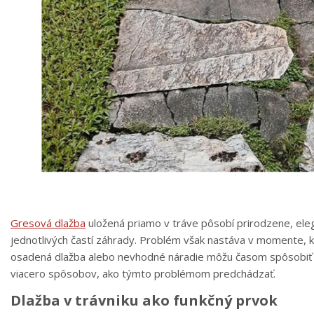
Gresová dlažba
uložená priamo v tráve pôsobí prirodzene, eleg
jednotlivých častí záhrady. Problém však nastáva v momente, ke
osadená dlažba alebo nevhodné náradie môžu časom spôsobiť po
viacero spôsobov, ako týmto problémom predchádzať.
Dlažba v trávniku ako funkčný prvok