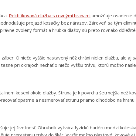
júca.
Rektifikovaná dlažba s rovnými hranami
umožňuje osadenie d
zjednodušuje prejazd kosačky bez nárazov. Zároveň sa tým elimin
. Správne zvolený formát a hrúbka dlažby sú preto rovnako dôleži
ý záber. O niečo vyššie nastavený nôž chráni nielen dlažbu, ale aj
 tesne pri okrajoch nechať o niečo vyššiu trávu, ktorú možno násl
ilnom kosení okolo dlažby. Struna je k povrchu šetrnejšia než ko
a pracovať opatrne a nesmerovať strunu priamo dlhodobo na hranu 
je jej životnosť. Obrubník vytvára fyzickú bariéru medzi koliesk
ňuje prerastaniu trávy do škár. Využiť možno plastové, kovové a