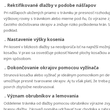
Rektifikované dlažby v podobe nášľapov
→
Pri nášľapoch uložených priamo v trávniku je presnosť rozhodu
výškovej roviny s trávnikom alebo mierne pod ňu, čo výrazne 
častého dočisťovania okrajov a znižuje riziko poškodenia hrán
podklad.
Nastavenie výšky kosenia
→
Pri kosení v blízkosti dlažby sa neodporúča ísť na najnižší možn
kosačku. V praxi sa osvedčuje pokosiť hlavné plochy kosačkou a
iným spôsobom.
Dokončovanie okrajov pomocou vyžínača
→
Strunová kosačka alebo vyžínač je ideálnym pomocníkom pri deta
umožňuje presné tvarovanie okrajov. Aj tu však platí, že treb
povrch zbytočne neobrusoval.
Význam obrubníkov a lemovania
→
Oddelenie trávnika od dlažby pomocou obrubníkov výrazne zvyšu
hranou dlažby. Zároveň pomáha udržiavať tvar chodníka a zabra