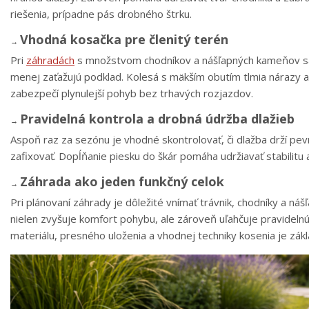
riešenia, prípadne pás drobného štrku.
Vhodná kosačka pre členitý terén
→
Pri
záhradách
s množstvom chodníkov a nášľapných kameňov sa o
menej zaťažujú podklad. Kolesá s mäkším obutím tlmia nárazy a
zabezpečí plynulejší pohyb bez trhavých rozjazdov.
Pravidelná kontrola a drobná údržba dlažieb
→
Aspoň raz za sezónu je vhodné skontrolovať, či dlažba drží pe
zafixovať. Dopĺňanie piesku do škár pomáha udržiavať stabilitu 
Záhrada ako jeden funkčný celok
→
Pri plánovaní záhrady je dôležité vnímať trávnik, chodníky a ná
nielen zvyšuje komfort pohybu, ale zároveň uľahčuje pravideln
materiálu, presného uloženia a vhodnej techniky kosenia je zák