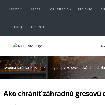
Domov
O nás
Vizualizácie
Projekty
Sl
Blog
Kontakt
DL
Úvodná stránka
Blog
Rady a tipy zo sveta dlažieb a obkl
Ako chrániť záhradnú gresovú d