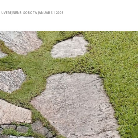
UVEREJNENÉ:
SOBOTA
JANUÁR
31
2026