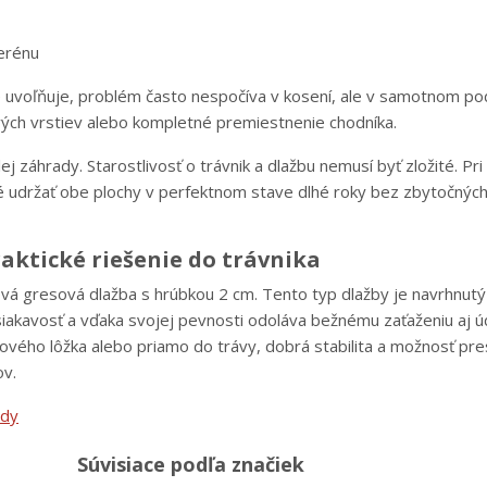
terénu
 uvoľňuje, problém často nespočíva v kosení, ale v samotnom pod
ch vrstiev alebo kompletné premiestnenie chodníka.
j záhrady. Starostlivosť o trávnik a dlažbu nemusí byť zložité. P
 udržať obe plochy v perfektnom stave dlhé roky bez zbytočných
aktické riešenie do trávnika
rová gresová dlažba s hrúbkou 2 cm. Tento typ dlažby je navrhnut
iakavosť a vďaka svojej pevnosti odoláva bežnému zaťaženiu aj 
kového lôžka alebo priamo do trávy, dobrá stabilita a možnosť pr
ov.
ady
Súvisiace podľa značiek