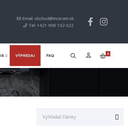
Email: obchod@inceram.sk
Tel: +421 908 102 022
0
IA
VÝPREDAJ
FAQ
