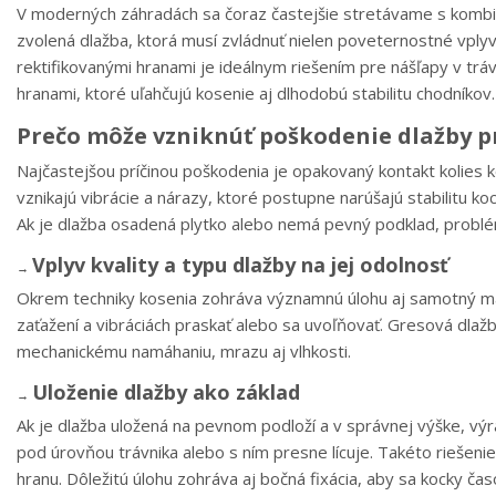
V moderných záhradách sa čoraz častejšie stretávame s kombiná
zvolená dlažba, ktorá musí zvládnuť nielen poveternostné vplyvy
rektifikovanými hranami je ideálnym riešením pre nášľapy v tr
hranami, ktoré uľahčujú kosenie aj dlhodobú stabilitu chodníkov.
Prečo môže vzniknúť poškodenie dlažby p
Najčastejšou príčinou poškodenia je opakovaný kontakt kolies k
vznikajú vibrácie a nárazy, ktoré postupne narúšajú stabilitu koc
Ak je dlažba osadená plytko alebo nemá pevný podklad, probl
Vplyv kvality a typu dlažby na jej odolnosť
→
Okrem techniky kosenia zohráva významnú úlohu aj samotný mat
zaťažení a vibráciách praskať alebo sa uvoľňovať. Gresová dla
mechanickému namáhaniu, mrazu aj vlhkosti.
Uloženie dlažby ako základ
→
Ak je dlažba uložená na pevnom podloží a v správnej výške, výra
pod úrovňou trávnika alebo s ním presne lícuje. Takéto riešen
hranu. Dôležitú úlohu zohráva aj bočná fixácia, aby sa kocky ča