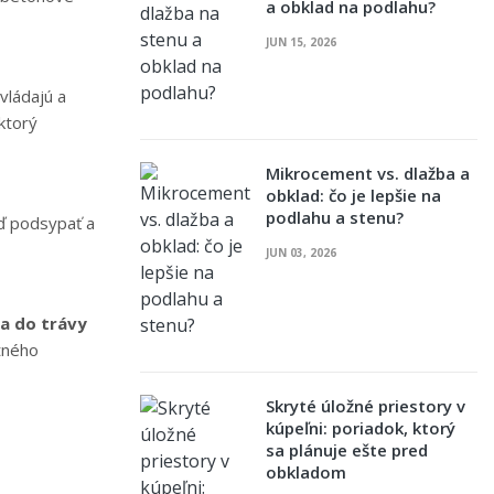
a obklad na podlahu?
JUN 15, 2026
vládajú a
ktorý
Mikrocement vs. dlažba a
obklad: čo je lepšie na
podlahu a stenu?
eď podsypať a
JUN 03, 2026
ba do trávy
itného
Skryté úložné priestory v
kúpeľni: poriadok, ktorý
sa plánuje ešte pred
obkladom