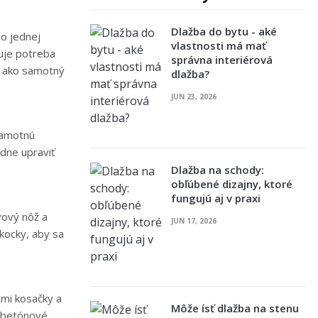
Dlažba do bytu - aké
o jednej
vlastnosti má mať
uje potreba
správna interiérová
té ako samotný
dlažba?
JUN 23, 2026
 samotnú
edne upraviť
Dlažba na schody:
obľúbené dizajny, ktoré
fungujú aj v praxi
vový nôž a
JUN 17, 2026
kocky, aby sa
ami kosačky a
Môže ísť dlažba na stenu
j betónové