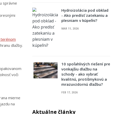
hu správne
s
Hydroizolácia pod obklad
- Ako predísť zatekaniu a
 presnými
plesniam v kúpeľni?
MAR 11, 2026
 terénom
 hranu dlažby.
10 spoľahlivých riešení pre
i opakovanom
vonkajšiu dlažbu na
schody - ako vybrať
olnosť voči
kvalitnú, protišmykovú a
mrazuvzdornú dlažbu?
FEB 17, 2026
hrana mierne
ájazdu na
Aktuálne články