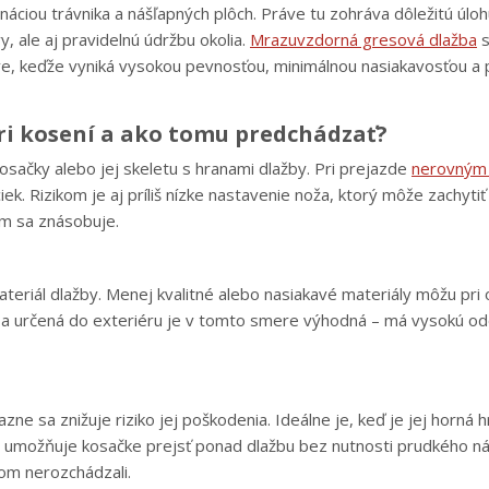
ciou trávnika a nášľapných plôch. Práve tu zohráva dôležitú úlo
, ale aj pravidelnú údržbu okolia.
Mrazuvzdorná gresová dlažba
áve, keďže vyniká vysokou pevnosťou, minimálnou nasiakavosťou a
ri kosení a ako tomu predchádzať?
osačky alebo jej skeletu s hranami dlažby. Pri prejazde
nerovným
iek. Rizikom je aj príliš nízke nastavenie noža, ktorý môže zachytiť
ém sa znásobuje.
eriál dlažby. Menej kvalitné alebo nasiakavé materiály môžu pr
žba určená do exteriéru je v tomto smere výhodná – má vysokú od
zne sa znižuje riziko jej poškodenia. Ideálne je, keď je jej horná 
ie umožňuje kosačke prejsť ponad dlažbu bez nutnosti prudkého n
som nerozchádzali.