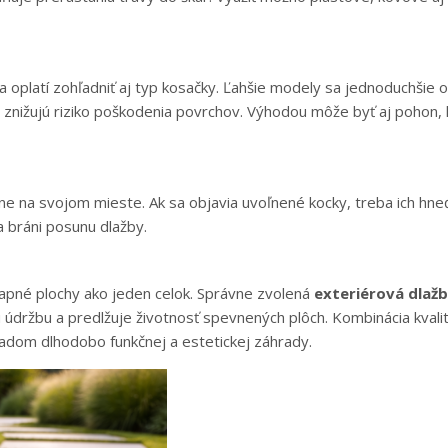
platí zohľadniť aj typ kosačky. Ľahšie modely sa jednoduchšie o
 znižujú riziko poškodenia povrchov. Výhodou môže byť aj pohon, 
vne na svojom mieste. Ak sa objavia uvoľnené kocky, treba ich hn
a bráni posunu dlažby.
šľapné plochy ako jeden celok. Správne zvolená
exteriérová dlaž
ú údržbu a predlžuje životnosť spevnených plôch. Kombinácia kval
ladom dlhodobo funkčnej a estetickej záhrady.