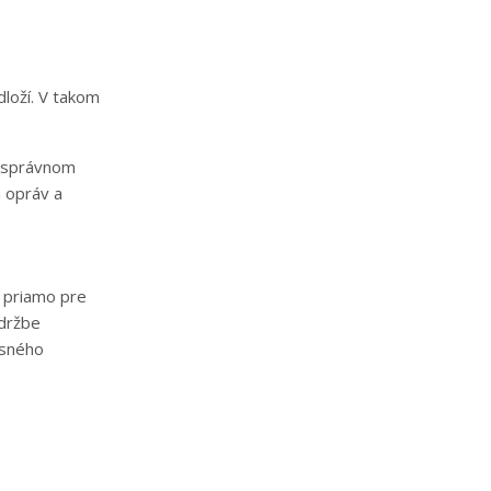
loží. V takom
ri správnom
 opráv a
ý priamo pre
údržbe
esného