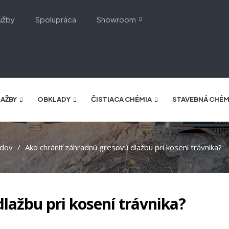
užby
Spolupráca
Showroom
AŽBY
OBKLADY
ČISTIACA CHÉMIA
STAVEBNÁ CHÉM
adov
Ako chrániť záhradnú gresovú dlažbu pri kosení trávnika?
lažbu pri kosení trávnika?