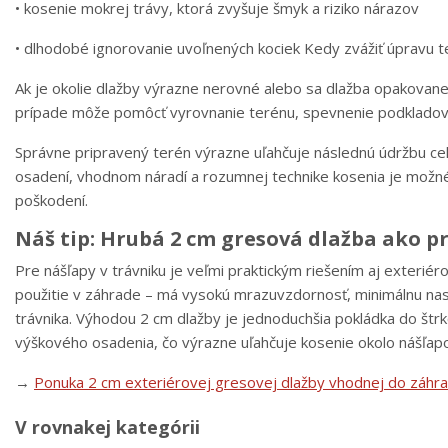
• kosenie mokrej trávy, ktorá zvyšuje šmyk a riziko nárazov
• dlhodobé ignorovanie uvoľnených kociek Kedy zvážiť úpravu 
Ak je okolie dlažby výrazne nerovné alebo sa dlažba opakovane
prípade môže pomôcť vyrovnanie terénu, spevnenie podkladový
Správne pripravený terén výrazne uľahčuje následnú údržbu cele
osadení, vhodnom náradí a rozumnej technike kosenia je možné
poškodení.
Náš tip: Hrubá 2 cm gresová dlažba ako pr
Pre nášľapy v trávniku je veľmi praktickým riešením aj exterié
použitie v záhrade – má vysokú mrazuvzdornosť, minimálnu nas
trávnika. Výhodou 2 cm dlažby je jednoduchšia pokládka do štr
výškového osadenia, čo výrazne uľahčuje kosenie okolo nášľap
→
Ponuka 2 cm exteriérovej gresovej dlažby vhodnej do záhr
V rovnakej kategórii