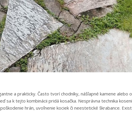
antne a prakticky. Často tvorí chodníky, nášľapné kamene alebo 
ď sa k tejto kombinácii pridá kosačka. Nesprávna technika koseni
škodenie hrán, uvoľnenie kociek či neestetické škrabance. Exist