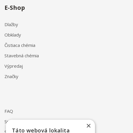
E-Shop
Dlažby
Obklady
Čistiaca chémia
Stavebná chémia
Výpredaj
Značky
FAQ
Spôsob dodania
×
Táto webová lokalita
Spôsob platby