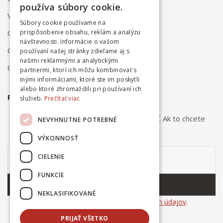
používa súbory cookie.
Vrátenie a reklamácia
Súbory cookie používame na
Odstúpenie od zmluvy online
prispôsobenie obsahu, reklám a analýzu
návštevnosti. Informácie o vašom
Obchodné podmienky
používaní našej stránky zdieľame aj s
našimi reklamnými a analytickými
Ochrana osobných údajov
partnermi, ktorí ich môžu kombinovať s
inými informáciami, ktoré ste im poskytli
alebo ktoré zhromaždili pri používaní ich
PRIHLÁSTE SA NA ODBER NOVINIEK
služieb.
Prečítať viac
Odber noviniek môžete kedykoľvek zrušiť. Ak to chcete
NEVYHNUTNE POTREBNÉ
urobiť, kontaktujte nás.
VÝKONNOSŤ
CIELENIE
FUNKCIE
ODOBERAŤ
NEKLASIFIKOVANÉ
Súhlasím so
spracovaním osobných údajov
.
PRIJAŤ VŠETKO