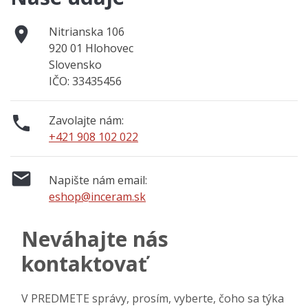

Nitrianska 106
920 01 Hlohovec
Slovensko
IČO: 33435456

Zavolajte nám:
+421 908 102 022

Napište nám email:
eshop@inceram.sk
Neváhajte nás
kontaktovať
V PREDMETE správy, prosím, vyberte, čoho sa týka