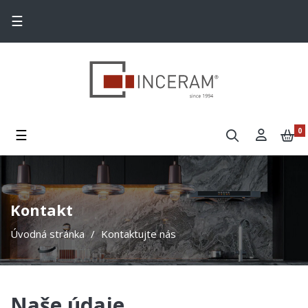
Toggle navigation
☰
Toggle navigation
☰
0
Kontakt
Úvodná stránka
Kontaktujte nás
Naše údaje