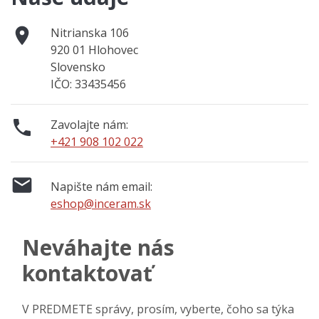

Nitrianska 106
920 01 Hlohovec
Slovensko
IČO: 33435456

Zavolajte nám:
+421 908 102 022

Napište nám email:
eshop@inceram.sk
Neváhajte nás
kontaktovať
V PREDMETE správy, prosím, vyberte, čoho sa týka