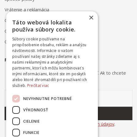
Vrátenie a reklamácia
×
Odstúpenie od zmluvy online
Táto webová lokalita
používa súbory cookie.
Obchodné podmienky
Súbory cookie používame na
Ochrana osobných údajov
prispôsobenie obsahu, reklám a analýzu
návštevnosti. Informácie o vašom
používaní našej stránky zdieľame aj s
PRIHLÁSTE SA NA ODBER NOVINIEK
našimi reklamnými a analytickými
partnermi, ktorí ich môžu kombinovať s
Odber noviniek môžete kedykoľvek zrušiť. Ak to chcete
inými informáciami, ktoré ste im poskytli
urobiť, kontaktujte nás.
alebo ktoré zhromaždili pri používaní ich
služieb.
Prečítať viac
NEVYHNUTNE POTREBNÉ
VÝKONNOSŤ
ODOBERAŤ
CIELENIE
Súhlasím so
spracovaním osobných údajov
.
FUNKCIE