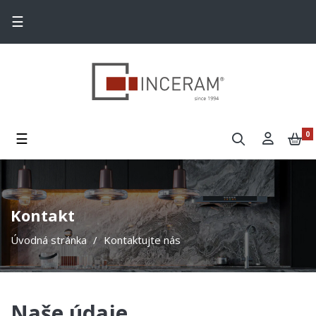
Toggle navigation
☰
Toggle navigation
☰
0
Kontakt
Úvodná stránka
Kontaktujte nás
Naše údaje