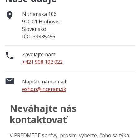

Nitrianska 106
920 01 Hlohovec
Slovensko
IČO: 33435456

Zavolajte nám:
+421 908 102 022

Napište nám email:
eshop@inceram.sk
Neváhajte nás
kontaktovať
V PREDMETE správy, prosím, vyberte, čoho sa týka