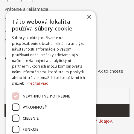
Vrátenie a reklamácia
×
Odstúpenie od zmluvy online
Táto webová lokalita
používa súbory cookie.
Obchodné podmienky
Súbory cookie používame na
Ochrana osobných údajov
prispôsobenie obsahu, reklám a analýzu
návštevnosti. Informácie o vašom
používaní našej stránky zdieľame aj s
PRIHLÁSTE SA NA ODBER NOVINIEK
našimi reklamnými a analytickými
partnermi, ktorí ich môžu kombinovať s
Odber noviniek môžete kedykoľvek zrušiť. Ak to chcete
inými informáciami, ktoré ste im poskytli
urobiť, kontaktujte nás.
alebo ktoré zhromaždili pri používaní ich
služieb.
Prečítať viac
NEVYHNUTNE POTREBNÉ
VÝKONNOSŤ
ODOBERAŤ
CIELENIE
Súhlasím so
spracovaním osobných údajov
.
FUNKCIE