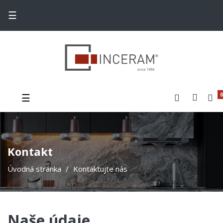
Toggle navigation
☰
Toggle navigation
☰
0
Kontakt
Úvodná stránka
Kontaktujte nás
Naše údaje